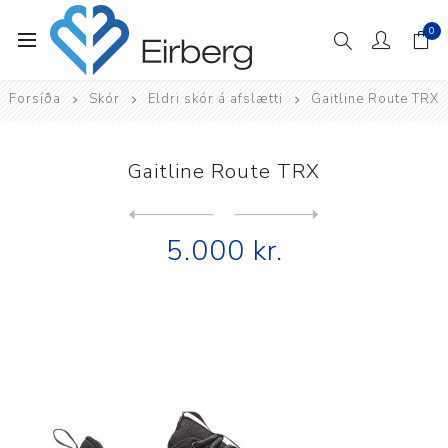
0
Forsíða
Skór
Eldri skór á afslætti
Gaitline Route TRX
Gaitline Route TRX
Next
product
Previous product
5.000 kr.