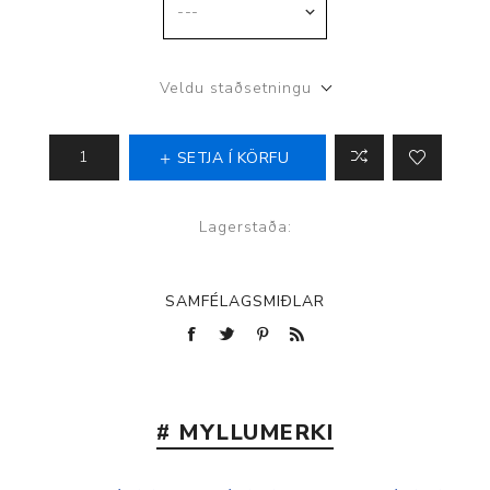
Veldu staðsetningu
SETJA Í KÖRFU
Lagerstaða:
SAMFÉLAGSMIÐLAR
# MYLLUMERKI