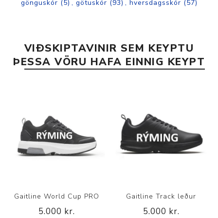
gönguskór
(5)
,
götuskór
(93)
,
hversdagsskór
(57)
VIÐSKIPTAVINIR SEM KEYPTU
ÞESSA VÖRU HAFA EINNIG KEYPT
Gaitline World Cup PRO
Gaitline Track leður
5.000 kr.
5.000 kr.