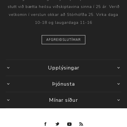
stutt við bætta heilsu viðskiptavina sinna í 25 ár. Verið
velkomin í verslun okkar að Stórhöfða 25. Virka daga
10-18 og laugardaga 11-16
AFGREIÐSLUTÍMAR
Upplýsingar
Þjónusta
Mínar síður