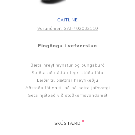
GAITLINE
Vörunúmer:
GAI-402002110
Eingöngu í vefverslun
Bæta hreyfimynstur og þungaburð
Stuðla að náttúrulegri stöðu fóta
Leiðir til bættrar hreyfikeðju
Aðstoða fótinn til að ná betra jafnvægi
Geta hjálpað við stoðkerfisvandamál
SKÓSTÆRÐ