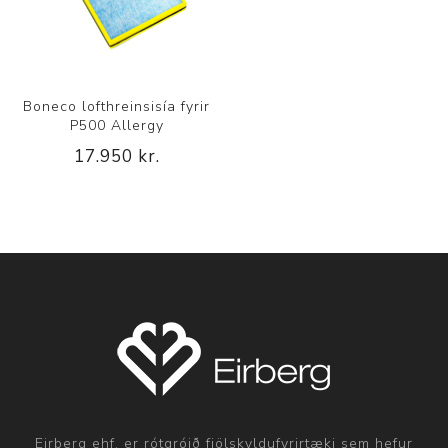
Boneco lofthreinsisía fyrir
P500 Allergy
17.950 kr.
Eirberg ehf. er rótgróið fjölskyldufyrirtæki sem hefur