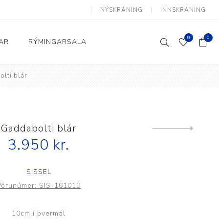
NÝSKRÁNING
INNSKRÁNING
0
0
AR
RÝMINGARSALA
lti blár
Heimili og skrifstofa
kkur
Baðherbergi
Eldhús
Gaddabolti blár
Next
product
3.950 kr.
Lyftihægindastólar
Ruslafötur
SISSEL
Stólar og vinnuvernd
Vörunúmer:
SIS-161010
æki
Svefnherbergi
Athafnir daglegs lífs
10cm í þvermál