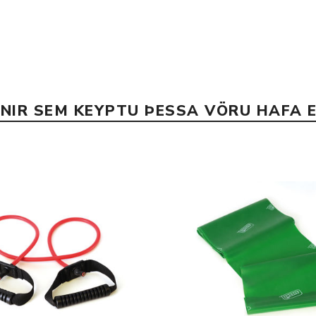
Nálastungudýnur
Réttstöðubelti
Íþrótta- og Kinesiotei
INIR SEM KEYPTU ÞESSA VÖRU HAFA E