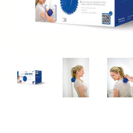
Aðrar vörur
Ljós og öryggi
Stafir og
gönguhjálpartæki
Ferðavörur