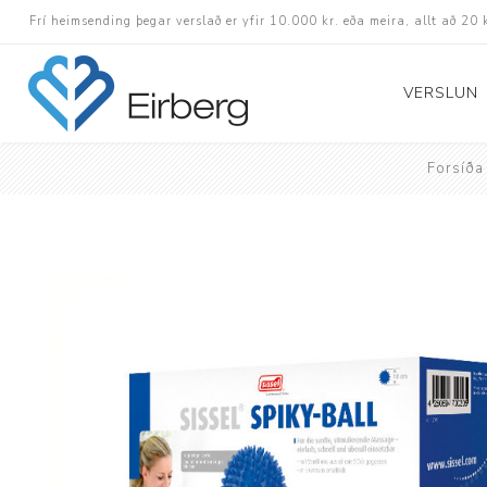
Frí heimsending þegar verslað er yfir 10.000 kr. eða meira, allt að 20 
VERSLUN
Forsíða
Skór
Götuskór
Hlaupaskór
Utanvega- og göng
Barnaskór
Inniskór
Eldri skór á afslætt