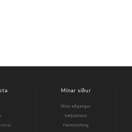
sta
Mínar síður
a
Minn aðgangur
ir
Vefpantanir
 vörur
Heimilisföng