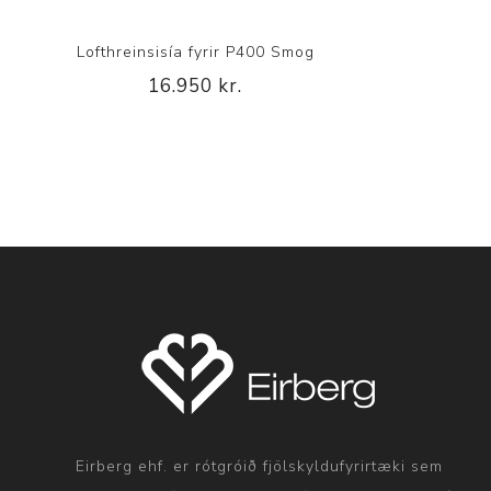
Lofthreinsisía fyrir P400 Smog
16.950 kr.
Eirberg ehf. er rótgróið fjölskyldufyrirtæki sem