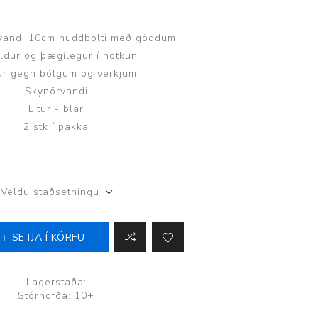
vandi 10cm nuddbolti með göddum
aldur og þægilegur í notkun
r gegn bólgum og verkjum
Skynörvandi
Þjálfun og endurhæfing
Litur - blár
2 stk í pakka
r
ar
Veldu staðsetningu
SETJA Í KÖRFU
Lagerstaða:
Stórhöfða: 10+