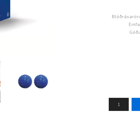
Húfur og vettlingar
Vogir og mælar
Sólgleraugu
Raförvun
Blóðrásarör
Einf
Íþróttafatnaður
Góðu
Aðgerðar- og þrýstingsfatnaður
Aðgerðarfatnaður
Aðrar æfingavörur
Brjóstaaðgerðir
Æfingadýnur og bolta
Þrýstingsvörur
Vatnsflöskur og brús
Gigtarvörur
Hita- og kælimeðferð
Stuðningshlífar
Næring
Jógavörur