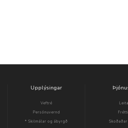
Upplýsingar
Þjónu
Veftré
Leit
Persónuvernd
Frétt
* Skilmálar og ábyrgð
Skoðaðar