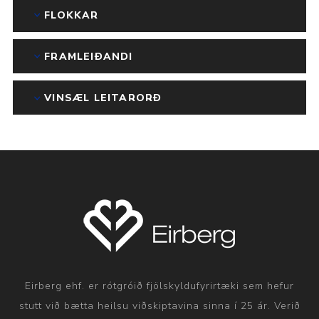
FLOKKAR
FRAMLEIÐANDI
VINSÆL LEITARORÐ
Eirberg ehf. er rótgróið fjölskyldufyrirtæki sem hefur
stutt við bætta heilsu viðskiptavina sinna í 25 ár. Verið