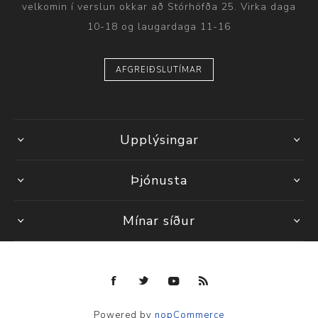
velkomin í verslun okkar að Stórhöfða 25. Virka daga
10-18 og laugardaga 11-16
AFGREIÐSLUTÍMAR
Upplýsingar
Þjónusta
Mínar síður
Powered by
nopCommerce