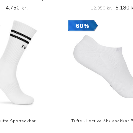
4.750 kr.
5.180 k
12.950 kr.
60%
ufte Sportsokkar
Tufte U Active ökklasokkar 