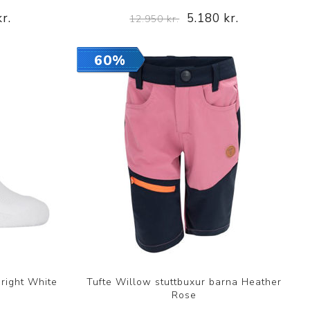
r.
5.180 kr.
12.950 kr.
60%
Bright White
Tufte Willow stuttbuxur barna Heather
Rose