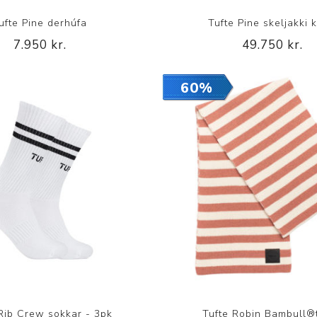
Nálastungudýnur
ufte Pine derhúfa
Tufte Pine skeljakki 
Réttstöðubelti
7.950 kr.
49.750 kr.
Íþrótta- og Kinesiotei
60%
Rib Crew sokkar - 3pk
Tufte Robin Bambull®tr