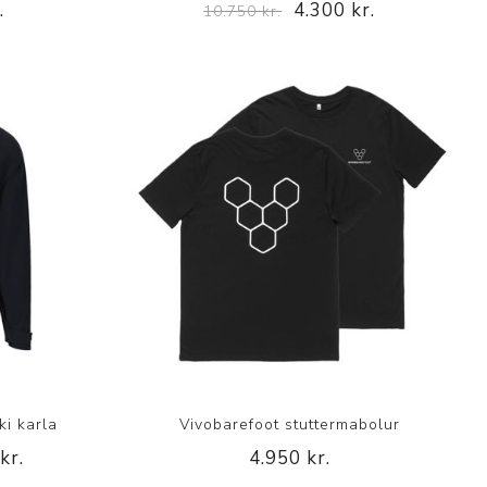
.
4.300 kr.
10.750 kr.
ki karla
Vivobarefoot stuttermabolur
kr.
4.950 kr.