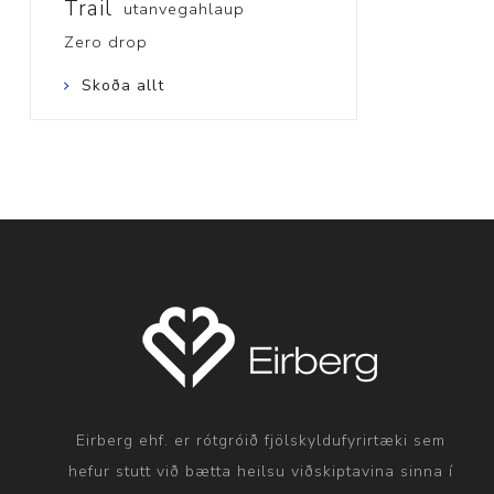
Trail
utanvegahlaup
Zero drop
Skoða allt
Eirberg ehf. er rótgróið fjölskyldufyrirtæki sem
hefur stutt við bætta heilsu viðskiptavina sinna í