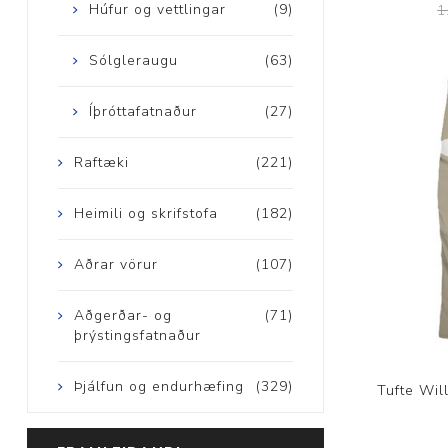
Húfur og vettlingar
(9)
1
Sólgleraugu
(63)
Íþróttafatnaður
(27)
Raftæki
(221)
Heimili og skrifstofa
(182)
Aðrar vörur
(107)
Aðgerðar- og
(71)
þrýstingsfatnaður
Þjálfun og endurhæfing
(329)
Tufte Wil