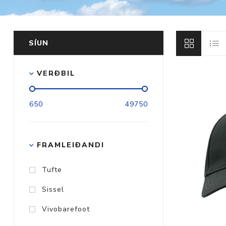
SÍUN
Aðrar vörur
VERÐBIL
Ljós og öryggi
650
49750
Stafir og
gönguhjálpartæki
Ferðavörur
FRAMLEIÐANDI
Tufte
Sissel
Vivobarefoot