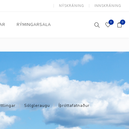
NÝSKRÁNING
INNSKRÁNING
0
0
AR
RÝMINGARSALA
Heimili og skrifstofa
kkur
Baðherbergi
Eldhús
Lyftihægindastólar
Ruslafötur
Stólar og vinnuvernd
ttlingar
Sólgleraugu
Íþróttafatnaður
æki
Svefnherbergi
Athafnir daglegs lífs