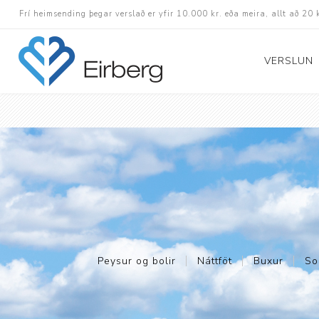
Frí heimsending þegar verslað er yfir 10.000 kr. eða meira, allt að 20 
VERSLUN
Skór
Götuskór
Hlaupaskór
Utanvega- og göng
Barnaskór
Inniskór
Peysur og bolir
Náttföt
Buxur
So
Eldri skór á afslætt