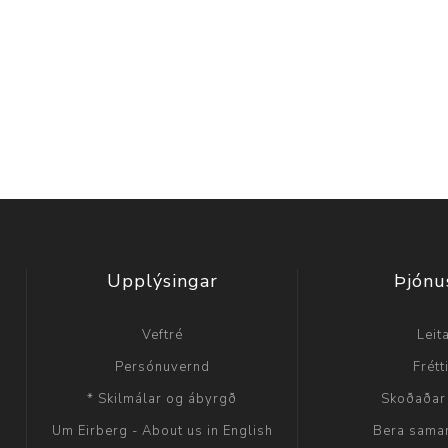
Upplýsingar
Þjónu
Veftré
Leit
Persónuvernd
Frétt
* Skilmálar og ábyrgð
Skoðaðar
Um Eirberg - About us in English
Bera sama