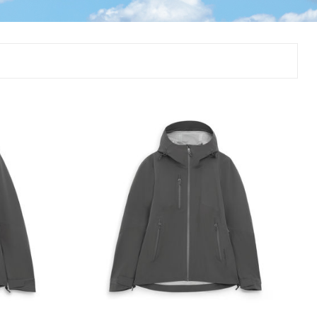
Þjálfun og endurhæfing
r
ar