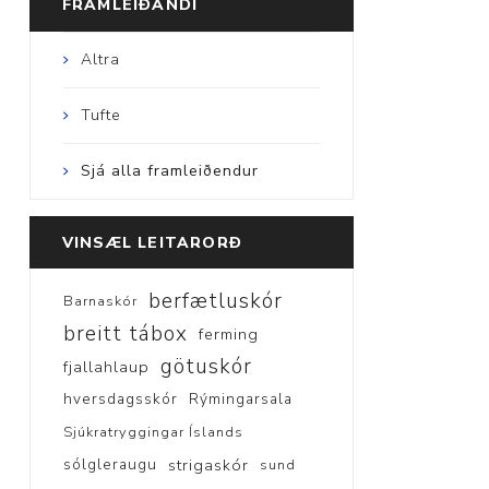
FRAMLEIÐANDI
Altra
Tufte
Sjá alla framleiðendur
VINSÆL LEITARORÐ
berfætluskór
Barnaskór
breitt tábox
ferming
götuskór
fjallahlaup
hversdagsskór
Rýmingarsala
Sjúkratryggingar Íslands
sólgleraugu
strigaskór
sund