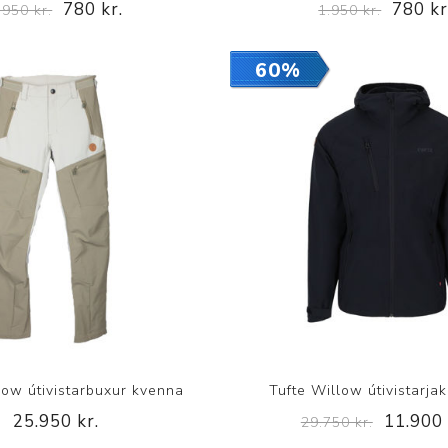
780 kr.
780 kr
.950 kr.
1.950 kr.
60%
low útivistarbuxur kvenna
Tufte Willow útivistarjak
25.950 kr.
11.900 
29.750 kr.