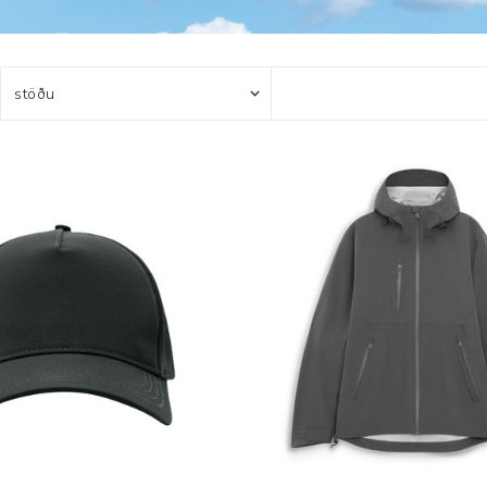
Húfur og vettlingar
Vogir og mælar
Sólgleraugu
Raförvun
Íþróttafatnaður
Aðgerðar- og þrýstingsfatnaður
Aðgerðarfatnaður
Aðrar æfingavörur
Brjóstaaðgerðir
Æfingadýnur og bolta
Þrýstingsvörur
Vatnsflöskur og brús
Gigtarvörur
Hita- og kælimeðferð
Stuðningshlífar
Næring
Jógavörur