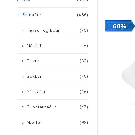
Fatnaður
(486)
60%
Peysur og bolir
(79)
Náttföt
(6)
Buxur
(62)
Sokkar
(78)
Yfirhafnir
(16)
Sundfatnaður
(47)
Nærföt
(99)
T