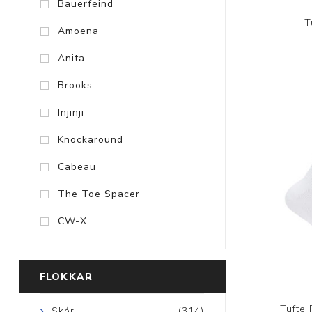
Bauerfeind
T
Amoena
Anita
Brooks
Injinji
Knockaround
Cabeau
The Toe Spacer
CW-X
FLOKKAR
Tufte 
Skór
(314)