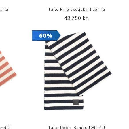
karla
Tufte Pine skeljakki kvenna
49.750 kr.
p
60%
efill
Tufte Robin Bambull®trefill