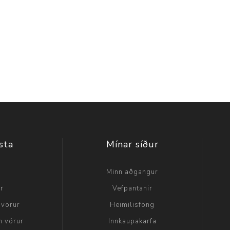
sta
Mínar síður
a
Minn aðgangur
ir
Vefpantanir
 vörur
Heimilisföng
n vörur
Innkaupakarfa