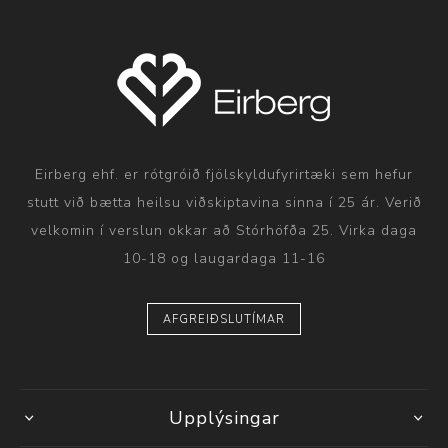
Eirberg ehf. er rótgróið fjölskyldufyrirtæki sem hefur
stutt við bætta heilsu viðskiptavina sinna í 25 ár. Verið
velkomin í verslun okkar að Stórhöfða 25. Virka daga
10-18 og laugardaga 11-16
AFGREIÐSLUTÍMAR
Upplýsingar