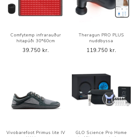
Comfytemp infrarauður
Theragun PRO PLUS
hitapúði 30*60cm
nuddbyssa
39.750 kr.
119.750 kr.
Vivobarefoot Primus lite IV
GLO Science Pro Home