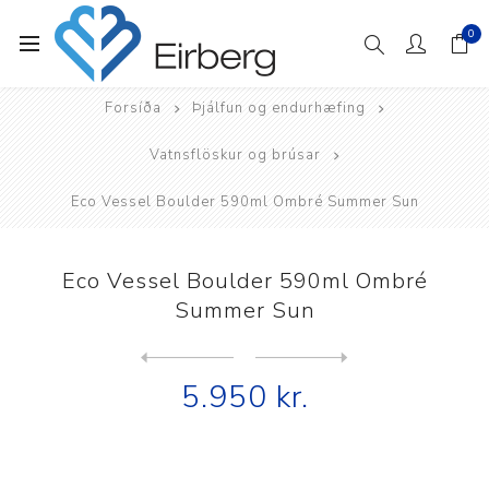
0
Forsíða
Þjálfun og endurhæfing
Vatnsflöskur og brúsar
Eco Vessel Boulder 590ml Ombré Summer Sun
Eco Vessel Boulder 590ml Ombré
Summer Sun
Next
product
Previous product
Eco Vessel Boulder 590ml Wh...
5.950 kr.