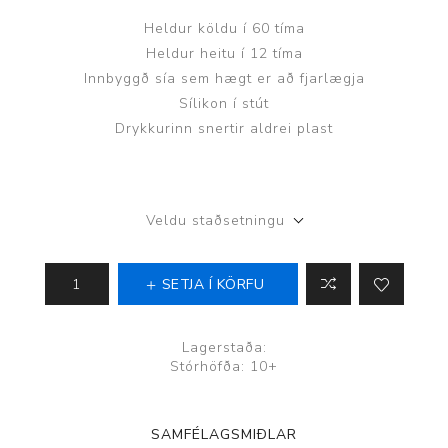
Heldur köldu í 60 tíma
Heldur heitu í 12 tíma
Innbyggð sía sem hægt er að fjarlægja
Sílikon í stút
Drykkurinn snertir aldrei plast
Veldu staðsetningu
SETJA Í KÖRFU
Lagerstaða:
Stórhöfða: 10+
SAMFÉLAGSMIÐLAR