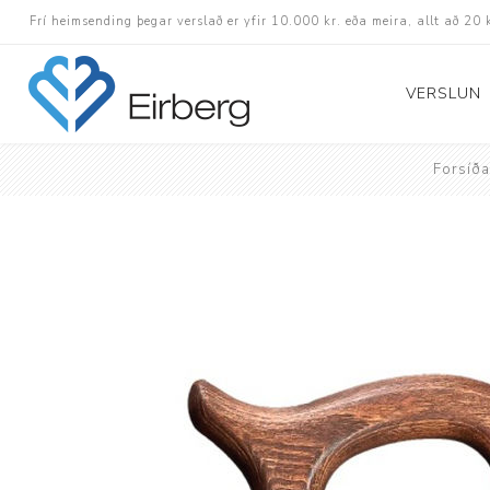
Frí heimsending þegar verslað er yfir 10.000 kr. eða meira, allt að 20 
VERSLUN
Forsíða
Skór
Götuskór
Hlaupaskór
Utanvega- og göng
Barnaskór
Inniskór
Eldri skór á afslætt