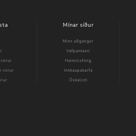
sta
Mínar síður
a
Minn aðgangur
ir
Vefpantanir
 vörur
Heimilisföng
n vörur
Innkaupakarfa
örur
Óskalisti