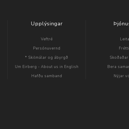
Upplýsingar
Þjónu
Veftré
Leit
Persónuvernd
Frétt
* Skilmálar og ábyrgð
Skoðaðar
Um Eirberg - About us in English
Bera sama
Hafðu samband
Nýjar v