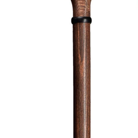
Aðrar vörur
Ljós og öryggi
Stafir og
gönguhjálpartæki
Ferðavörur