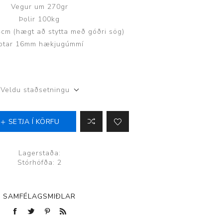
Vegur um 270gr
Þolir 100kg
cm (hægt að stytta með góðri sög)
otar 16mm hækjugúmmí
Þjálfun og endurhæfing
Veldu staðsetningu
r
SETJA Í KÖRFU
ar
Lagerstaða:
Stórhöfða: 2
SAMFÉLAGSMIÐLAR