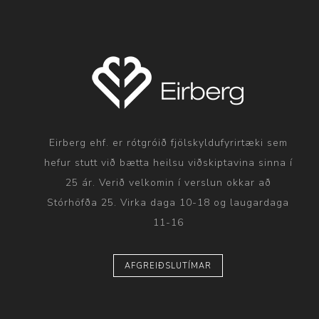
Eirberg ehf. er rótgróið fjölskyldufyrirtæki sem
hefur stutt við bætta heilsu viðskiptavina sinna í
25 ár. Verið velkomin í verslun okkar að
Stórhöfða 25. Virka daga 10-18 og laugardaga
11-16
AFGREIÐSLUTÍMAR