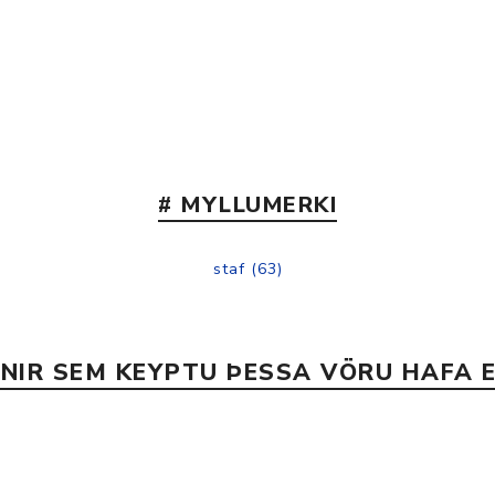
Nálastungudýnur
Réttstöðubelti
Íþrótta- og Kinesiotei
# MYLLUMERKI
staf
(63)
INIR SEM KEYPTU ÞESSA VÖRU HAFA E