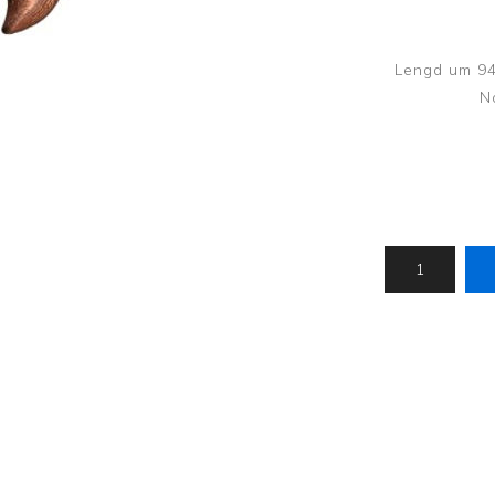
Húfur og vettlingar
Vogir og mælar
Sólgleraugu
Raförvun
Lengd um 94
Íþróttafatnaður
N
Aðgerðar- og þrýstingsfatnaður
Aðgerðarfatnaður
Aðrar æfingavörur
Brjóstaaðgerðir
Æfingadýnur og bolta
Þrýstingsvörur
Vatnsflöskur og brús
Gigtarvörur
Hita- og kælimeðferð
Stuðningshlífar
Næring
Jógavörur