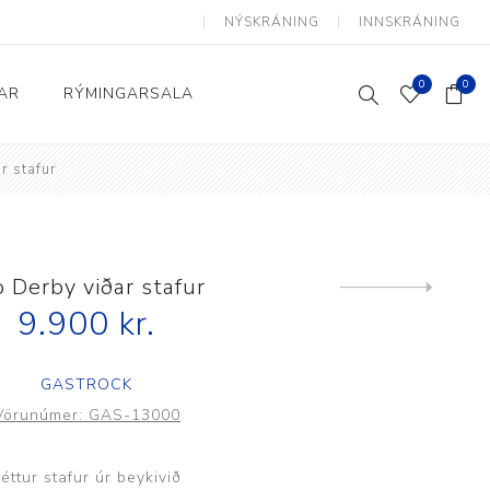
NÝSKRÁNING
INNSKRÁNING
0
0
AR
RÝMINGARSALA
r stafur
Heimili og skrifstofa
kkur
Baðherbergi
Eldhús
o Derby viðar stafur
Next
product
9.900 kr.
Lyftihægindastólar
Ruslafötur
GASTROCK
Stólar og vinnuvernd
Vörunúmer:
GAS-13000
æki
Svefnherbergi
Athafnir daglegs lífs
éttur stafur úr beykivið