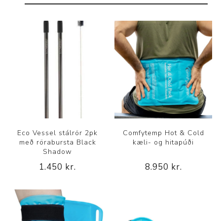
Eco Vessel stálrör 2pk
Comfytemp Hot & Cold
með rörabursta Black
kæli- og hitapúði
Shadow
1.450 kr.
8.950 kr.