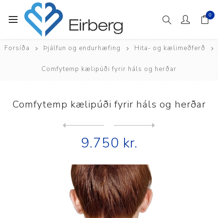
0
Forsíða
Þjálfun og endurhæfing
Hita- og kælimeðferð
Comfytemp kælipúði fyrir háls og herðar
Comfytemp kælipúði fyrir háls og herðar
Next
product
Previous product
HoMedics hita- og kælimeðfe...
9.750 kr.