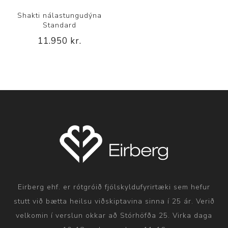
Shakti nálastungudýna
Standard
11.950 kr.
Eirberg ehf. er rótgróið fjölskyldufyrirtæki sem hefur
stutt við bætta heilsu viðskiptavina sinna í 25 ár. Verið
velkomin í verslun okkar að Stórhöfða 25. Virka daga