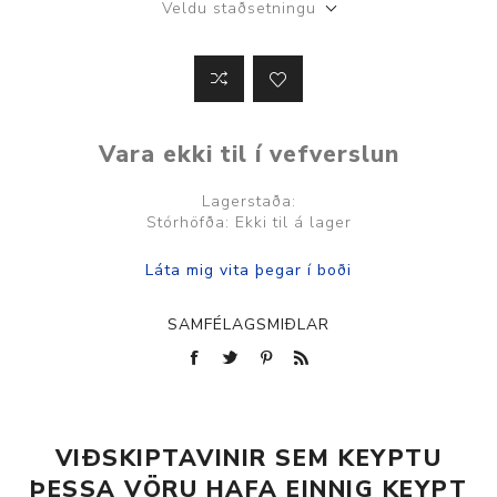
Veldu staðsetningu
Vara ekki til í vefverslun
Lagerstaða:
Stórhöfða: Ekki til á lager
SAMFÉLAGSMIÐLAR
VIÐSKIPTAVINIR SEM KEYPTU
ÞESSA VÖRU HAFA EINNIG KEYPT