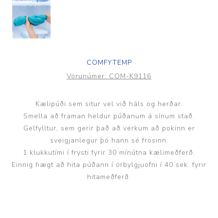
COMFYTEMP
Vörunúmer:
COM-K9116
Kælipúði sem situr vel við háls og herðar.
Smella að framan heldur púðanum á sínum stað.
Gelfylltur, sem gerir það að verkum að pokinn er
sveigjanlegur þó hann sé frosinn.
1 klukkutími í frysti fyrir 30 mínútna kælimeðferð.
Einnig hægt að hita púðann í örbylgjuofni í 40 sek. fyrir
hitameðferð.