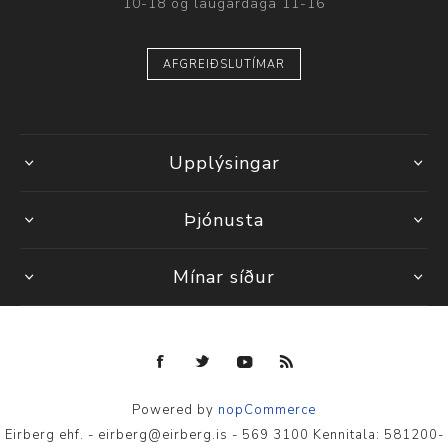
10-18 og laugardaga 11-16
AFGREIÐSLUTÍMAR
Upplýsingar
Þjónusta
Mínar síður
Powered by
nopCommerce
Eirberg ehf. - eirberg@eirberg.is - 569 3100 Kennitala: 581200-