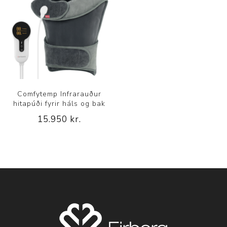
Comfytemp Infrarauður
hitapúði fyrir háls og bak
15.950 kr.