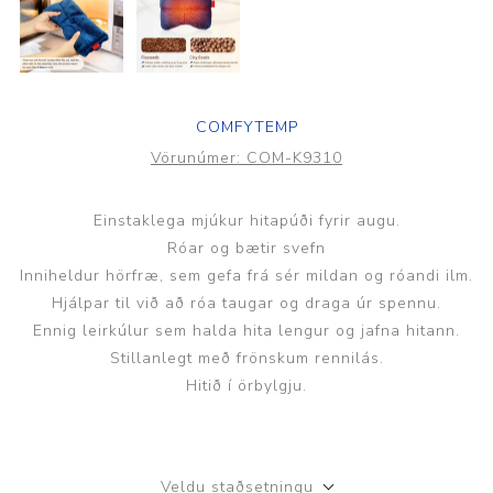
COMFYTEMP
Vörunúmer:
COM-K9310
Einstaklega mjúkur hitapúði fyrir augu.
Róar og bætir svefn
Inniheldur hörfræ, sem gefa frá sér mildan og róandi ilm.
Hjálpar til við að róa taugar og draga úr spennu.
Ennig leirkúlur sem halda hita lengur og jafna hitann.
Stillanlegt með frönskum rennilás.
Hitið í örbylgju.
Veldu staðsetningu