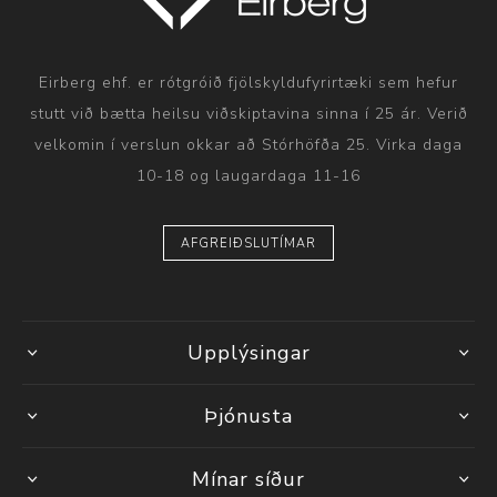
Eirberg ehf. er rótgróið fjölskyldufyrirtæki sem hefur
stutt við bætta heilsu viðskiptavina sinna í 25 ár. Verið
velkomin í verslun okkar að Stórhöfða 25. Virka daga
10-18 og laugardaga 11-16
AFGREIÐSLUTÍMAR
Upplýsingar
Þjónusta
Mínar síður