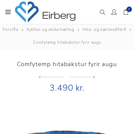
0
Forsíða
Þjálfun og endurhæfing
Hita- og kælimeðferð
Comfytemp hitabakstur fyrir augu
Comfytemp hitabakstur fyrir augu
Next
product
Previous product
Comfytemp Hot & Cold kæli- ...
3.490 kr.