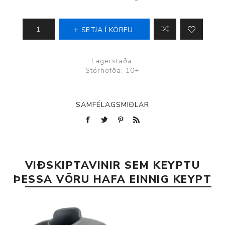
SETJA Í KÖRFU
Lagerstaða:
Stórhöfða: 10+
SAMFÉLAGSMIÐLAR
VIÐSKIPTAVINIR SEM KEYPTU
ÞESSA VÖRU HAFA EINNIG KEYPT