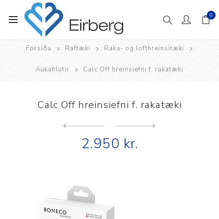
0
Forsíða
Raftæki
Raka- og lofthreinsitæki
Aukahlutir
Calc Off hreinsiefni f. rakatæki
Calc Off hreinsiefni f. rakatæki
Next
product
Previous product
2.950 kr.