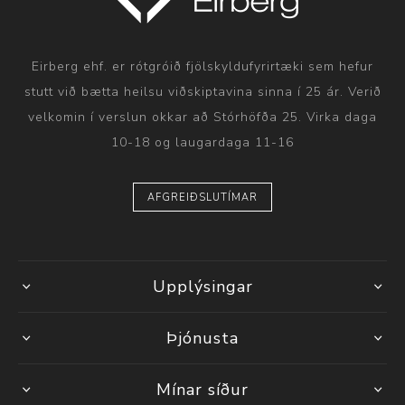
Eirberg ehf. er rótgróið fjölskyldufyrirtæki sem hefur
stutt við bætta heilsu viðskiptavina sinna í 25 ár. Verið
velkomin í verslun okkar að Stórhöfða 25. Virka daga
10-18 og laugardaga 11-16
AFGREIÐSLUTÍMAR
Upplýsingar
Þjónusta
Mínar síður