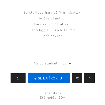
Sérstaklega hannað fyrir rakatæki
Auðvelt í notkun
Blandast við 1L af vatni
Látið liggja í í u.þ.b. 60 mín
þrír pakkar
Veldu staðsetningu
SETJA Í KÖRFU
Lagerstaða:
Stórhöfða: 10+