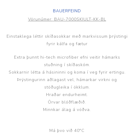
BAUERFEIND
Vörunúmer:
BAU-7000SKIULT-KK-BL
Einstaklega léttir skíðasokkar með markvissum þrýstingi
fyrir kálfa og fætur
Extra þunnt hi-tech microfiber efni veitir hámarks
stuðning í skíðaskóm.
Sokkarnir létta á hásininni og koma í veg fyrir ertingu.
Þrýstingurinn aðlagast vel, hámarkar virkni og
stöðugleika í ökklum.
Hraðar endurheimt.
Örvar blóðflæðið.
Minnkar álag á vöðva.
Má þvo við 40°C