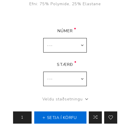
Efni: 75% Polymide, 25% Elastane
NÚMER
STÆRÐ
Veldu staðsetningu
SETJA Í KÖRFU