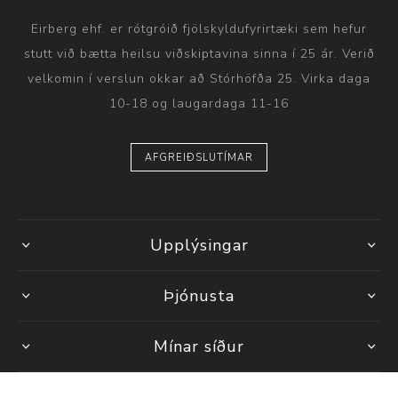
Eirberg ehf. er rótgróið fjölskyldufyrirtæki sem hefur
stutt við bætta heilsu viðskiptavina sinna í 25 ár. Verið
velkomin í verslun okkar að Stórhöfða 25. Virka daga
10-18 og laugardaga 11-16
AFGREIÐSLUTÍMAR
Upplýsingar
Þjónusta
Mínar síður