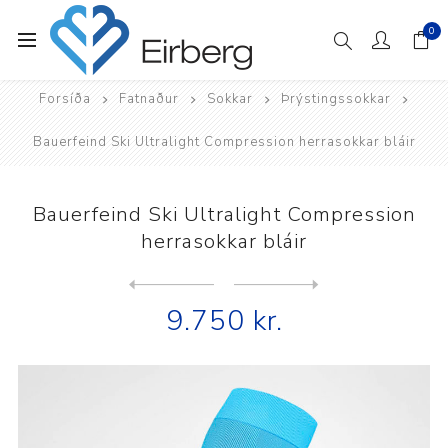
0
Forsíða
Fatnaður
Sokkar
Þrýstingssokkar
Bauerfeind Ski Ultralight Compression herrasokkar bláir
Bauerfeind Ski Ultralight Compression
herrasokkar bláir
Next
product
Previous product
9.750 kr.