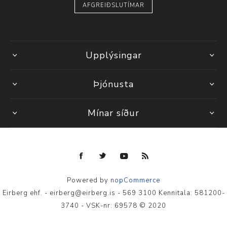
AFGREIÐSLUTÍMAR
Upplýsingar
Þjónusta
Mínar síður
Powered by
nopCommerce
Eirberg ehf. - eirberg@eirberg.is - 569 3100 Kennitala: 581200-
3740 - VSK-nr: 69578 © 2020