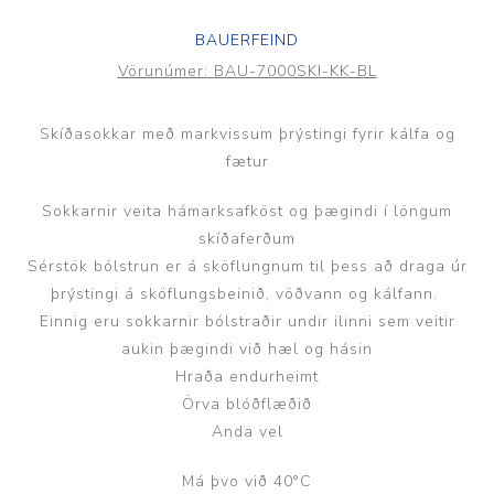
BAUERFEIND
Vörunúmer:
BAU-7000SKI-KK-BL
Skíðasokkar með markvissum þrýstingi fyrir kálfa og
fætur
Sokkarnir veita hámarksafköst og þægindi í löngum
skíðaferðum
Sérstök bólstrun er á sköflungnum til þess að draga úr
þrýstingi á sköflungsbeinið, vöðvann og kálfann.
Einnig eru sokkarnir bólstraðir undir ilinni sem veitir
aukin þægindi við hæl og hásin
Hraða endurheimt
Örva blóðflæðið
Anda vel
Má þvo við 40°C