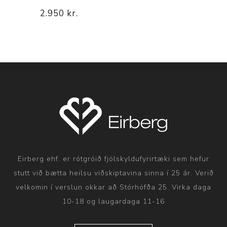
2.950 kr.
Eirberg ehf. er rótgróið fjölskyldufyrirtæki sem hefur
stutt við bætta heilsu viðskiptavina sinna í 25 ár. Verið
velkomin í verslun okkar að Stórhöfða 25. Virka daga
10-18 og laugardaga 11-16