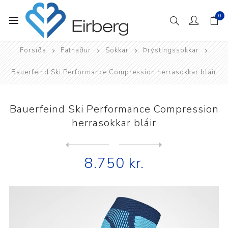
0
Forsíða
Fatnaður
Sokkar
Þrýstingssokkar
Bauerfeind Ski Performance Compression herrasokkar bláir
Bauerfeind Ski Performance Compression
herrasokkar bláir
Next
product
Previous product
Bauerfeind Ski Ultralight C...
8.750 kr.