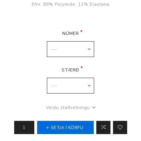
Efni: 89% Polymide, 11% Elastane
NÚMER
STÆRÐ
Veldu staðsetningu
SETJA Í KÖRFU