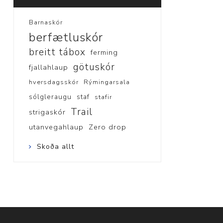
Barnaskór
berfætluskór
breitt tábox
ferming
götuskór
fjallahlaup
hversdagsskór
Rýmingarsala
sólgleraugu
staf
stafir
Trail
strigaskór
utanvegahlaup
Zero drop
Skoða allt