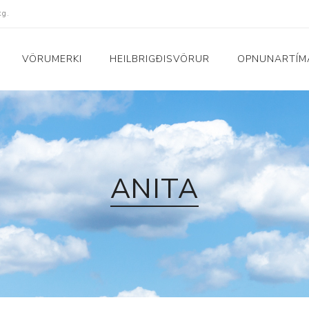
kg.
VÖRUMERKI
HEILBRIGÐISVÖRUR
OPNUNARTÍM
Fatnaður
Raftæki
Peysur og bolir
Dagljós og vekjaraklu
Náttföt
Hár og snyrting
ANITA
uskór
Buxur
Hljómtæki
Sokkar
Ilmgjafar
Yfirhafnir
Nudd- og hitatæki
i
Sundfatnaður
Raka- og lofthreinsit
Nærföt
Snjallúr