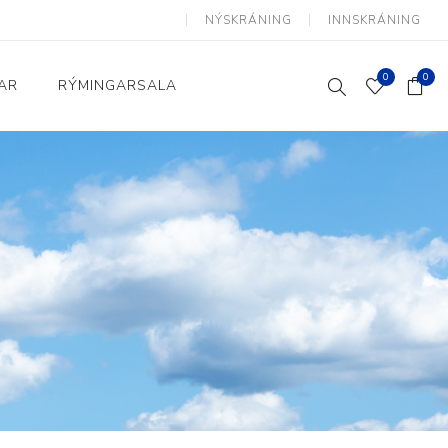
NÝSKRÁNING
INNSKRÁNING
0
0
AR
RÝMINGARSALA
Heimili og skrifstofa
kkur
Baðherbergi
Eldhús
Lyftihægindastólar
Ruslafötur
Stólar og vinnuvernd
æki
Svefnherbergi
Athafnir daglegs lífs