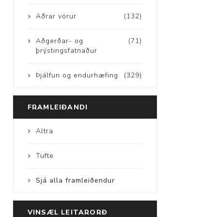
Aðrar vörur
(132)
Aðgerðar- og
(71)
þrýstingsfatnaður
Þjálfun og endurhæfing
(329)
FRAMLEIÐANDI
Altra
Tufte
Sjá alla framleiðendur
VINSÆL LEITARORÐ