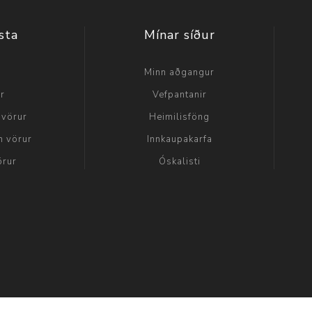
sta
Mínar síður
a
Minn aðgangur
ir
Vefpantanir
 vörur
Heimilisföng
n vörur
Innkaupakarfa
örur
Óskalisti