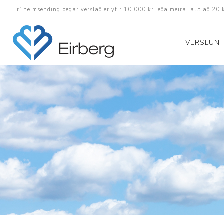
Frí heimsending þegar verslað er yfir 10.000 kr. eða meira, allt að 20 
VERSLUN
Skór
Götuskór
Hlaupaskór
Utanvega- og göng
Barnaskór
Inniskór
Eldri skór á afslætt