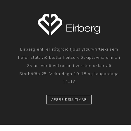
Eirberg ehf. er rótgróið fjölskyldufyrirtæki sem
hefur stutt við bætta heilsu viðskiptavina sinna í
25 ár. Verið velkomin í verslun okkar að
Stórhöfða 25. Virka daga 10-18 og laugardaga
11-16
AFGREIÐSLUTÍMAR