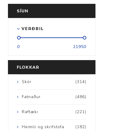
SÍUN
VERÐBIL
Aðrar vörur
0
21950
Ljós og öryggi
Stafir og
FLOKKAR
gönguhjálpartæki
Ferðavörur
Skór
(314)
Fatnaður
(486)
Raftæki
(221)
Heimili og skrifstofa
(182)