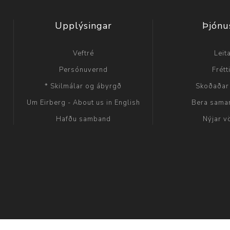
Upplýsingar
Þjónu
Veftré
Leit
Persónuvernd
Frétt
* Skilmálar og ábyrgð
Skoðaðar
Um Eirberg - About us in English
Bera sama
Hafðu samband
Nýjar v