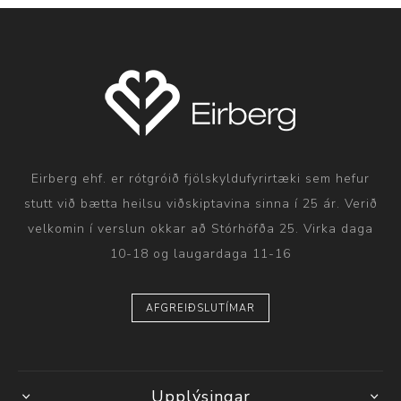
Eirberg ehf. er rótgróið fjölskyldufyrirtæki sem hefur
stutt við bætta heilsu viðskiptavina sinna í 25 ár. Verið
velkomin í verslun okkar að Stórhöfða 25. Virka daga
10-18 og laugardaga 11-16
AFGREIÐSLUTÍMAR
Upplýsingar