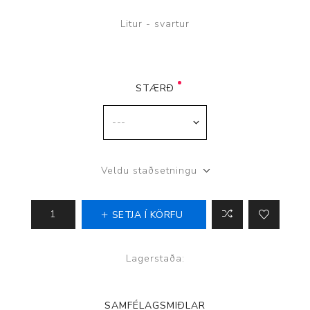
Litur - svartur
STÆRÐ
Veldu staðsetningu
SETJA Í KÖRFU
Lagerstaða:
SAMFÉLAGSMIÐLAR