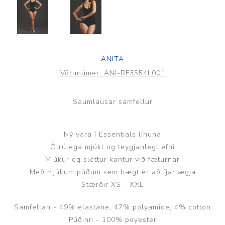
ANITA
Vörunúmer:
ANI-RF3554L001
Saumlausar samfellur
Ný vara í Essentials línuna
Ótrúlega mjúkt og teygjanlegt efni
Mjúkur og sléttur kantur við fæturnar
Með mjúkum púðum sem hægt er að fjarlægja
Stærðir XS - XXL
Samfellan - 49% elastane, 47% polyamide, 4% cotton
Púðinn - 100% poyester