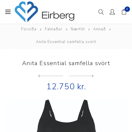
0
Forsíða
Fatnaður
Nærföt
Annað
Anita Essential samfella svört
Anita Essential samfella svört
Next
product
Previous product
12.750 kr.