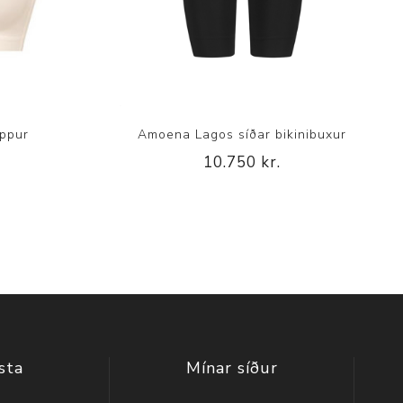
oppur
Amoena Lagos síðar bikinibuxur
10.750 kr.
sta
Mínar síður