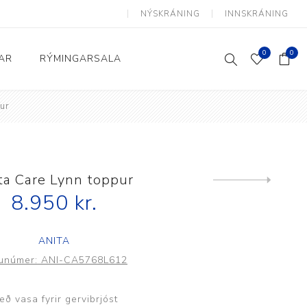
NÝSKRÁNING
INNSKRÁNING
0
0
AR
RÝMINGARSALA
ur
Heimili og skrifstofa
kkur
Baðherbergi
Eldhús
ta Care Lynn toppur
Next
product
8.950 kr.
Lyftihægindastólar
Ruslafötur
ANITA
Stólar og vinnuvernd
unúmer:
ANI-CA5768L612
æki
Svefnherbergi
Athafnir daglegs lífs
eð vasa fyrir gervibrjóst