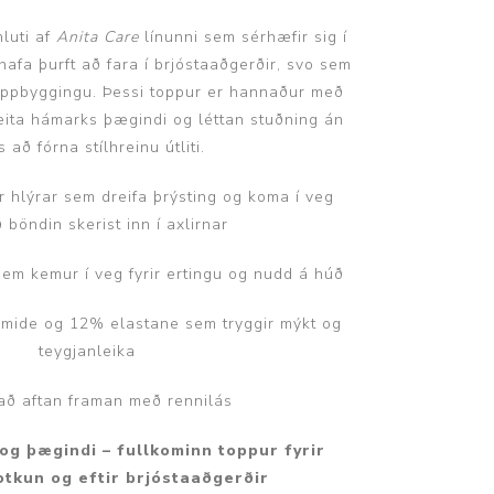
hluti af
Anita Care
línunni sem sérhæfir sig í
 hafa þurft að fara í brjóstaaðgerðir, svo sem
uppbyggingu. Þessi toppur er hannaður með
eita hámarks þægindi og léttan stuðning án
 að fórna stílhreinu útliti.
Þjálfun og endurhæfing
gir hlýrar sem dreifa þrýsting og koma í veg
ð böndin skerist inn í axlirnar
r
em kemur í veg fyrir ertingu og nudd á húð
ar
amide og 12% elastane sem tryggir mýkt og
teygjanleika
 að aftan framan með rennilás
 og þægindi – fullkominn toppur fyrir
tkun og eftir brjóstaaðgerðir