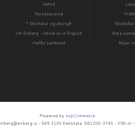
Veftré
Leit
Persónuvernd
Frétt
* Skilmálar og ábyrgð
Skoðaðar
Um Eirberg - About us in English
Bera sama
Hafðu samband
Nýjar v
Powered by
nopCommerce
- eirberg@eirberg.is - 569 3100 Kennitala: 581200-3740 - VSK-nr