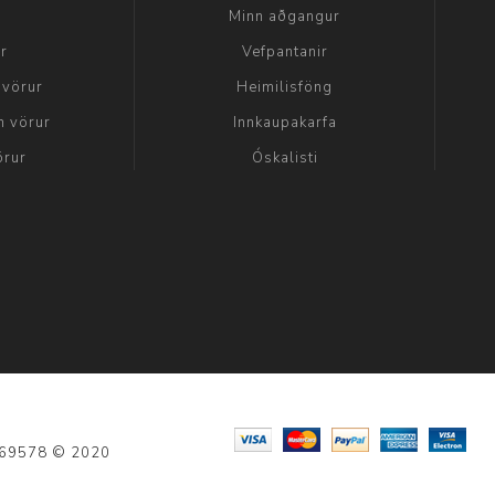
a
Minn aðgangur
ir
Vefpantanir
 vörur
Heimilisföng
n vörur
Innkaupakarfa
örur
Óskalisti
: 69578 © 2020