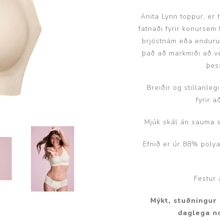
Húfur og vettlingar
Vogir og mælar
Anita Lynn toppur, er 
Sólgleraugu
Raförvun
fatnaði fyrir konursem
Íþróttafatnaður
brjóstnám eða endur
það að markmiði að v
þess
Aðgerðar- og þrýstingsfatnaður
Breiðir og stillanle
Aðgerðarfatnaður
Aðrar æfingavörur
fyrir a
Brjóstaaðgerðir
Æfingadýnur og bolta
Mjúk skál án sauma s
Þrýstingsvörur
Vatnsflöskur og brús
Gigtarvörur
Efnið er úr 88% poly
Hita- og kælimeðferð
Stuðningshlífar
Festur
Næring
Mýkt, stuðningur
Jógavörur
daglega no