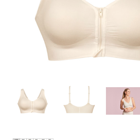
Aðrar vörur
Ljós og öryggi
Stafir og
gönguhjálpartæki
Ferðavörur