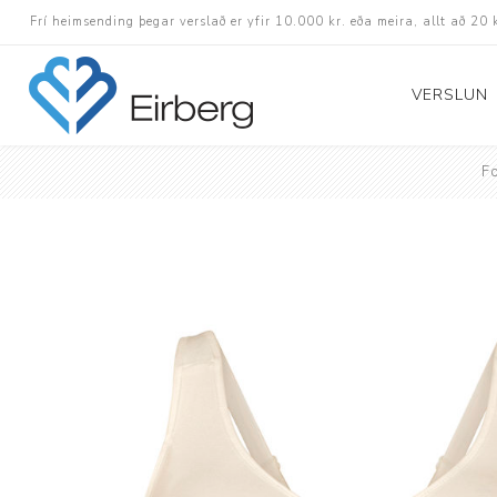
Frí heimsending þegar verslað er yfir 10.000 kr. eða meira, allt að 20 
VERSLUN
F
Skór
Götuskór
Hlaupaskór
Utanvega- og göng
Barnaskór
Inniskór
Eldri skór á afslætt