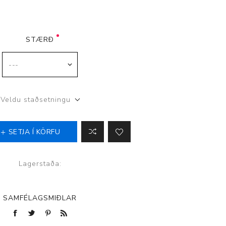
STÆRÐ
p
Veldu staðsetningu
SETJA Í KÖRFU
Lagerstaða:
SAMFÉLAGSMIÐLAR