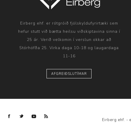
Eirberg ehf. er rótgróið fjölskyldufyrirtæki sem
hefur stutt við bætta heilsu viðskiptavina sinna í
25 ár. Verið velkomin í verslun okkar að
Stórhöfða 25. Virka daga 10-18 og laugardaga
11-16
AFGREIÐSLUTÍMAR
Eirberg ehf. 