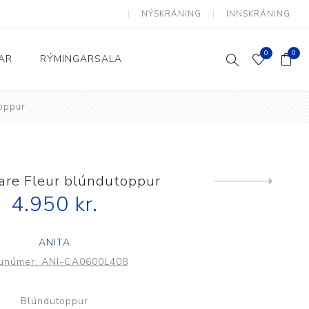
NÝSKRÁNING
INNSKRÁNING
0
0
AR
RÝMINGARSALA
toppur
Heimili og skrifstofa
kkur
Baðherbergi
Eldhús
are Fleur blúndutoppur
Next
product
4.950 kr.
Lyftihægindastólar
Ruslafötur
ANITA
Stólar og vinnuvernd
unúmer:
ANI-CA0600L408
æki
Svefnherbergi
Athafnir daglegs lífs
Blúndutoppur