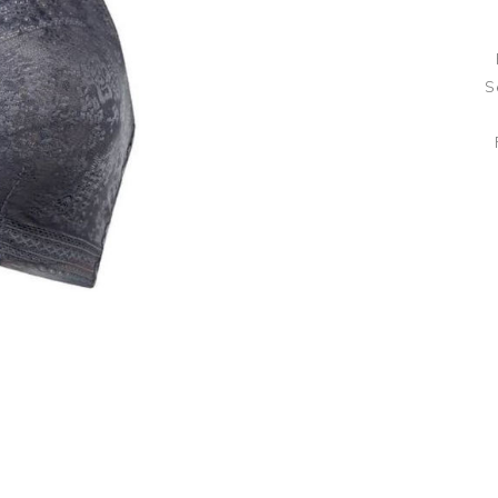
Húfur og vettlingar
Vogir og mælar
Sólgleraugu
Raförvun
S
Íþróttafatnaður
Aðgerðar- og þrýstingsfatnaður
Aðgerðarfatnaður
Aðrar æfingavörur
Brjóstaaðgerðir
Æfingadýnur og bolta
Þrýstingsvörur
Vatnsflöskur og brús
Gigtarvörur
Hita- og kælimeðferð
Stuðningshlífar
Næring
Jógavörur