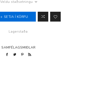
Veldu staðsetningu
SETJA Í KÖRFU
p
Lagerstaða:
SAMFÉLAGSMIÐLAR