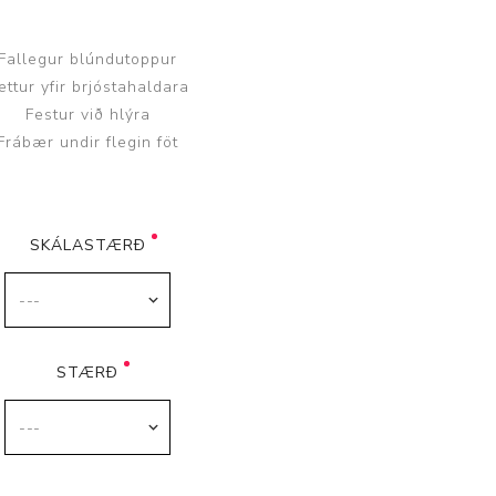
Fallegur blúndutoppur
ettur yfir brjóstahaldara
Festur við hlýra
Frábær undir flegin föt
Þjálfun og endurhæfing
SKÁLASTÆRÐ
r
ar
STÆRÐ