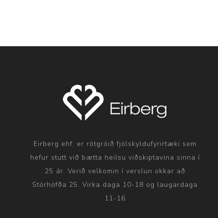
Eirberg ehf. er rótgróið fjölskyldufyrirtæki sem
hefur stutt við bætta heilsu viðskiptavina sinna í
25 ár. Verið velkomin í verslun okkar að
Stórhöfða 25. Virka daga 10-18 og laugardaga
11-16