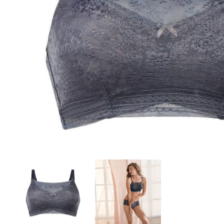
Aðrar vörur
Ljós og öryggi
Stafir og
gönguhjálpartæki
Ferðavörur