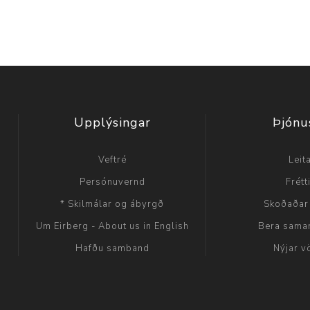
Upplýsingar
Þjónu
Veftré
Leit
Persónuvernd
Frétt
* Skilmálar og ábyrgð
Skoðaðar
Um Eirberg - About us in English
Bera sama
Hafðu samband
Nýjar v