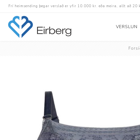
Frí heimsending þegar verslað er yfir 10.000 kr. eða meira, allt að 20 
VERSLUN
Fors
Skór
Götuskór
Hlaupaskór
Utanvega- og göng
Barnaskór
Inniskór
Eldri skór á afslætt