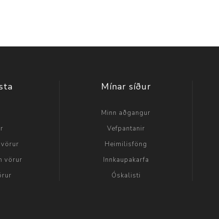
sta
Mínar síður
a
Minn aðgangur
ir
Vefpantanir
 vörur
Heimilisföng
n vörur
Innkaupakarfa
örur
Óskalisti