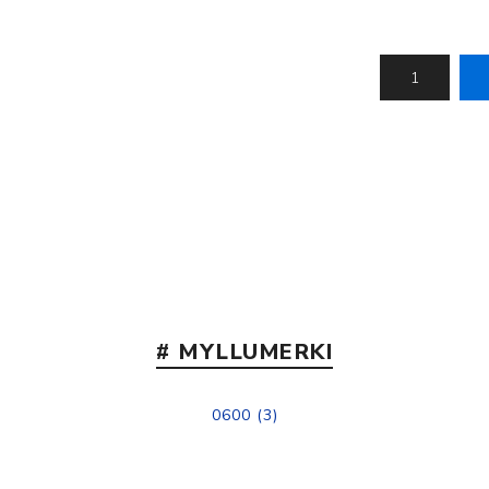
Nálastungudýnur
Réttstöðubelti
Íþrótta- og Kinesiotei
# MYLLUMERKI
0600
(3)