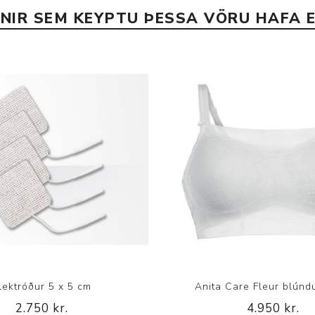
INIR SEM KEYPTU ÞESSA VÖRU HAFA E
lektróður 5 x 5 cm
Anita Care Fleur blúnd
2.750 kr.
4.950 kr.