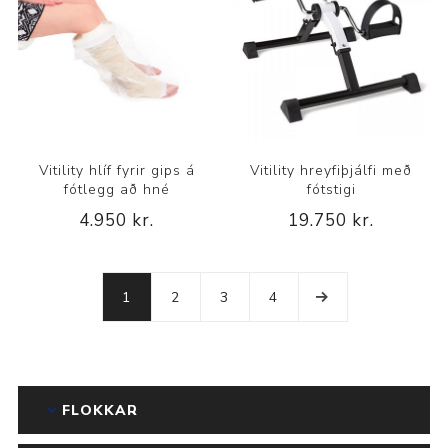
Vitility hlíf fyrir gips á
Vitility hreyfiþjálfi með
fótlegg að hné
fótstigi
4.950 kr.
19.750 kr.
1
2
3
4
FLOKKAR