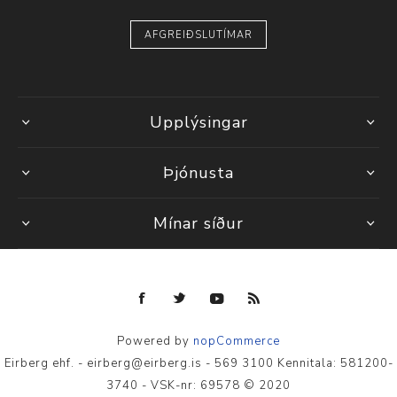
AFGREIÐSLUTÍMAR
Upplýsingar
Þjónusta
Mínar síður
Powered by
nopCommerce
Eirberg ehf. - eirberg@eirberg.is - 569 3100 Kennitala: 581200-
3740 - VSK-nr: 69578 © 2020