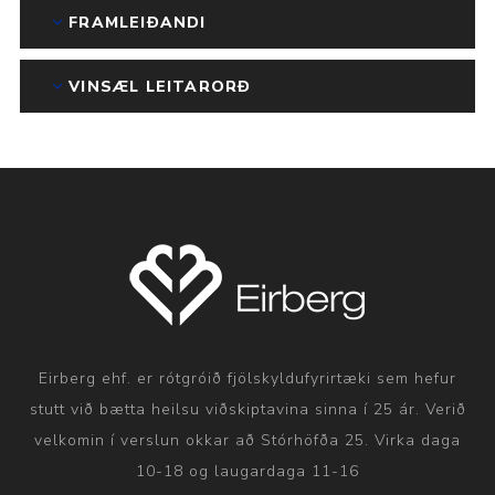
FRAMLEIÐANDI
VINSÆL LEITARORÐ
Eirberg ehf. er rótgróið fjölskyldufyrirtæki sem hefur
stutt við bætta heilsu viðskiptavina sinna í 25 ár. Verið
velkomin í verslun okkar að Stórhöfða 25. Virka daga
10-18 og laugardaga 11-16