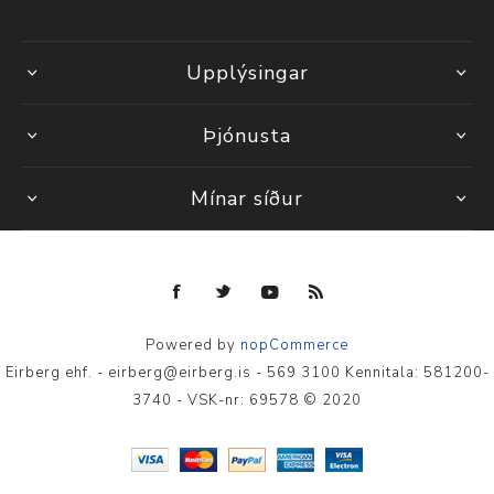
Upplýsingar
Þjónusta
Mínar síður
Powered by
nopCommerce
Eirberg ehf. - eirberg@eirberg.is - 569 3100 Kennitala: 581200-
3740 - VSK-nr: 69578 © 2020