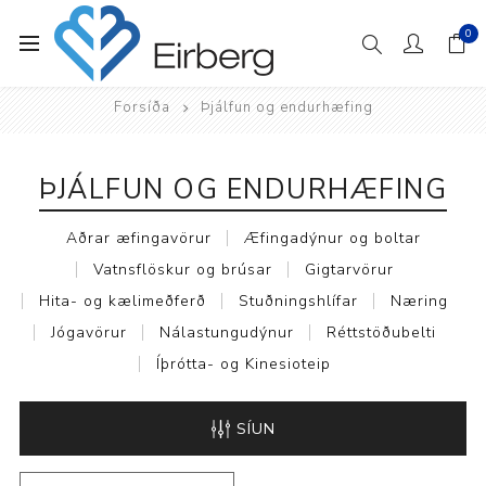
0
Forsíða
Þjálfun og endurhæfing
ÞJÁLFUN OG ENDURHÆFING
Aðrar æfingavörur
Æfingadýnur og boltar
Vatnsflöskur og brúsar
Gigtarvörur
Hita- og kælimeðferð
Stuðningshlífar
Næring
Jógavörur
Nálastungudýnur
Réttstöðubelti
Íþrótta- og Kinesioteip
SÍUN