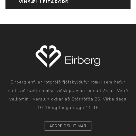
VINSÆL LEITARORÐ
Eirberg ehf. er rótgróið fjölskyldufyrirtæki sem hefur
stutt við bætta heilsu viðskiptavina sinna í 25 ár. Verið
velkomin í verslun okkar að Stórhöfða 25. Virka daga
10-18 og laugardaga 11-16
AFGREIÐSLUTÍMAR