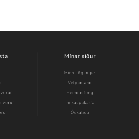
sta
Mínar síður
a
Minn aðgangur
ir
Vefpantanir
 vörur
Heimilisföng
n vörur
Innkaupakarfa
örur
Óskalisti