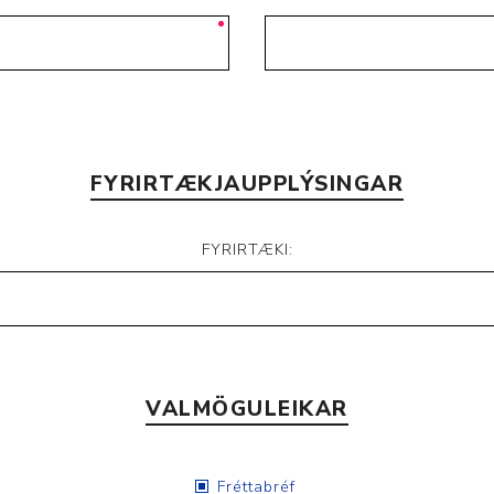
Nálastungudýnur
Réttstöðubelti
Íþrótta- og Kinesiotei
FYRIRTÆKJAUPPLÝSINGAR
FYRIRTÆKI:
VALMÖGULEIKAR
Fréttabréf