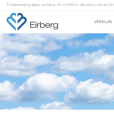
Frí heimsending þegar verslað er yfir 10.000 kr. eða meira, allt að 20 
VERSLUN
Skór
Götuskór
Hlaupaskór
Utanvega- og göng
Barnaskór
Inniskór
Eldri skór á afslætt