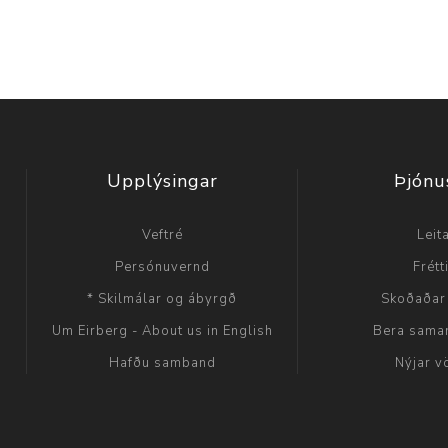
Upplýsingar
Þjónu
Veftré
Leit
Persónuvernd
Frétt
* Skilmálar og ábyrgð
Skoðaðar
Um Eirberg - About us in English
Bera sama
Hafðu samband
Nýjar v