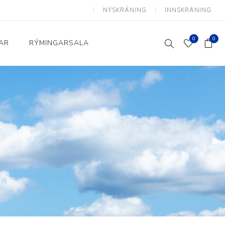
NÝSKRÁNING
INNSKRÁNING
0
0
AR
RÝMINGARSALA
Heimili og skrifstofa
kkur
Baðherbergi
Eldhús
Lyftihægindastólar
Ruslafötur
Stólar og vinnuvernd
æki
Svefnherbergi
Athafnir daglegs lífs