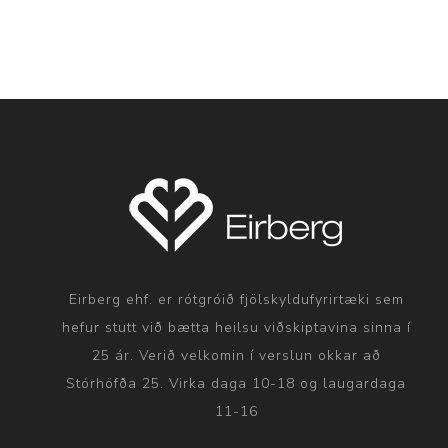
Eirberg ehf. er rótgróið fjölskyldufyrirtæki sem
hefur stutt við bætta heilsu viðskiptavina sinna í
25 ár. Verið velkomin í verslun okkar að
Stórhöfða 25. Virka daga 10-18 og laugardaga
11-16