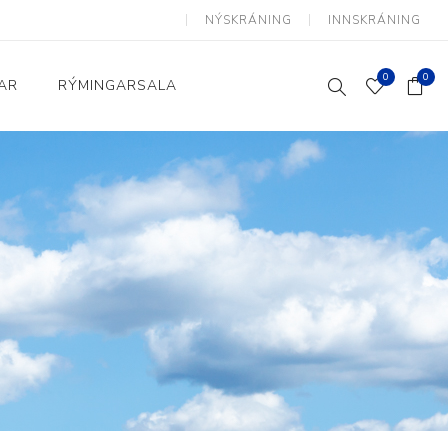
NÝSKRÁNING
INNSKRÁNING
0
0
AR
RÝMINGARSALA
Heimili og skrifstofa
kkur
Baðherbergi
Eldhús
Lyftihægindastólar
Ruslafötur
Stólar og vinnuvernd
æki
Svefnherbergi
Athafnir daglegs lífs