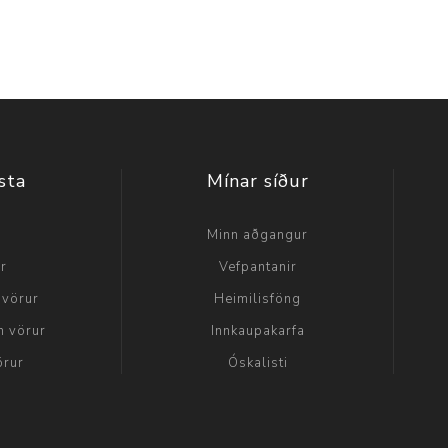
sta
Mínar síður
a
Minn aðgangur
ir
Vefpantanir
 vörur
Heimilisföng
n vörur
Innkaupakarfa
örur
Óskalisti