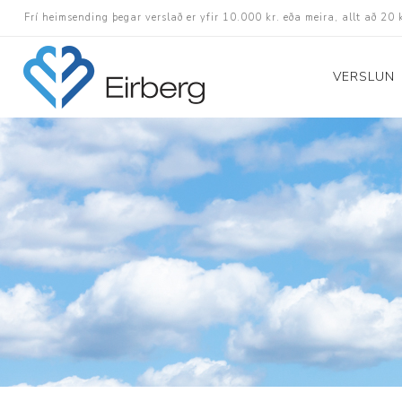
Frí heimsending þegar verslað er yfir 10.000 kr. eða meira, allt að 20 
VERSLUN
Skór
Götuskór
Hlaupaskór
Utanvega- og göng
Barnaskór
Inniskór
Eldri skór á afslætt