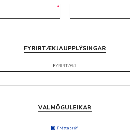
Nálastungudýnur
Réttstöðubelti
Íþrótta- og Kinesiotei
FYRIRTÆKJAUPPLÝSINGAR
FYRIRTÆKI:
VALMÖGULEIKAR
Fréttabréf