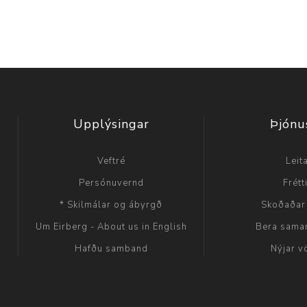
Upplýsingar
Þjónu
Veftré
Leit
Persónuvernd
Frétt
* Skilmálar og ábyrgð
Skoðaðar
Um Eirberg - About us in English
Bera sama
Hafðu samband
Nýjar v