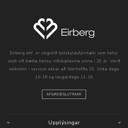
Eirberg ehf. er rótgróið fjölskyldufyrirtæki sem hefur
stutt við bætta heilsu viðskiptavina sinna í 25 ár. Verið
velkomin í verslun okkar að Stórhöfða 25. Virka daga
10-18 og laugardaga 11-16
AFGREIÐSLUTÍMAR
Upplýsingar