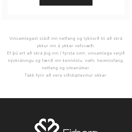
Vinsamlegast sláið inn netfang og lykilorð til að skrá
ykkur inn á ykkar vefsvæði.
Ef þú ert að skrá þig inn í fyrsta sinn, vinsamlega veljið
nýskráningu og færið inn kennitölu, nafn, heimilisfang,
netfang og símanúmer.
Takk fyrir að vera viðskiptavinur okkar.