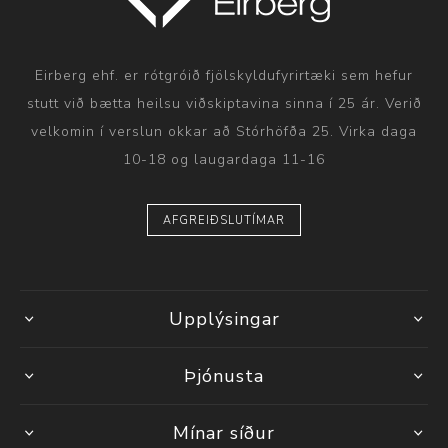
Eirberg ehf. er rótgróið fjölskyldufyrirtæki sem hefur
stutt við bætta heilsu viðskiptavina sinna í 25 ár. Verið
velkomin í verslun okkar að Stórhöfða 25. Virka daga
10-18 og laugardaga 11-16
AFGREIÐSLUTÍMAR
Upplýsingar
Þjónusta
Mínar síður