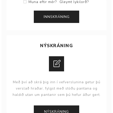
Muna eftir mér?
Gleymt lykilorð?
NÝSKRÁNING
Með því að skrá þig inn í vefverslunina getur þú
verslað hraðar, fylgst með stöðu pantana og
haldið utan um pantanir sem þú hefur áður gert.