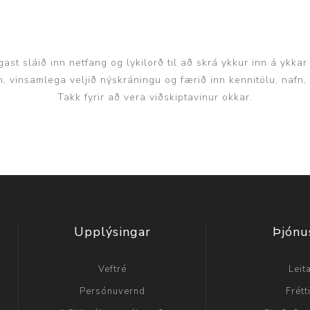
Nálastungudýnur
Réttstöðubelti
Íþrótta- og Kinesiotei
ast sláið inn netfang og lykilorð til að skrá ykkur inn á ykkar
inn, vinsamlega veljið nýskráningu og færið inn kennitölu, nafn
Takk fyrir að vera viðskiptavinur okkar.
Upplýsingar
Þjónu
Veftré
Leit
Persónuvernd
Frétt