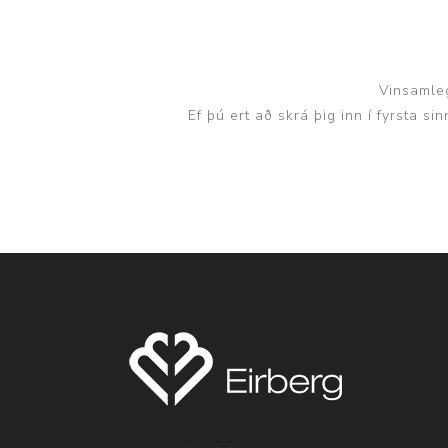
Vinsamleg
Ef þú ert að skrá þig inn í fyrsta s