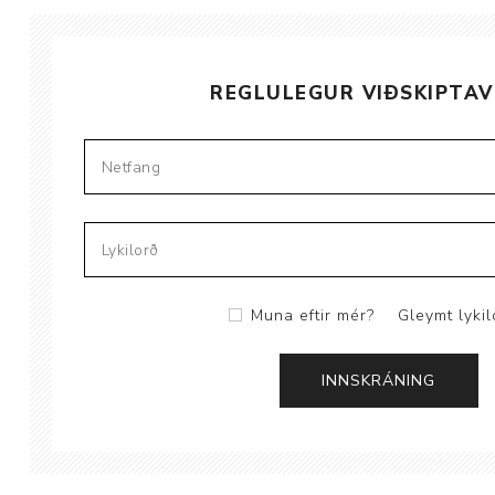
REGLULEGUR VIÐSKIPTAV
Aðrar vörur
Ljós og öryggi
Stafir og
gönguhjálpartæki
Ferðavörur
Muna eftir mér?
Gleymt lykil