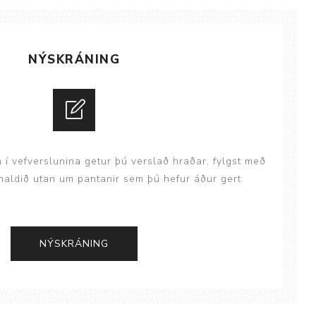
NÝSKRÁNING
Þjálfun og endurhæfing
r
n í vefverslunina getur þú verslað hraðar, fylgst með
aldið utan um pantanir sem þú hefur áður gert.
ar