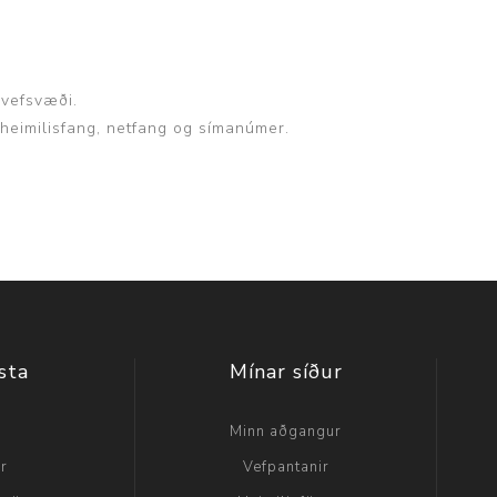
p
 vefsvæði.
, heimilisfang, netfang og símanúmer.
sta
Mínar síður
a
Minn aðgangur
ir
Vefpantanir