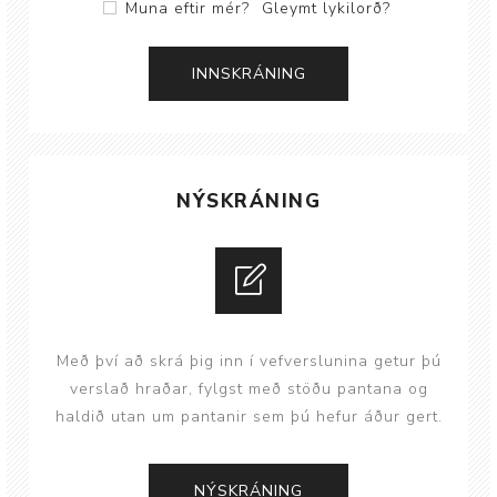
Muna eftir mér?
Gleymt lykilorð?
NÝSKRÁNING
Með því að skrá þig inn í vefverslunina getur þú
verslað hraðar, fylgst með stöðu pantana og
haldið utan um pantanir sem þú hefur áður gert.