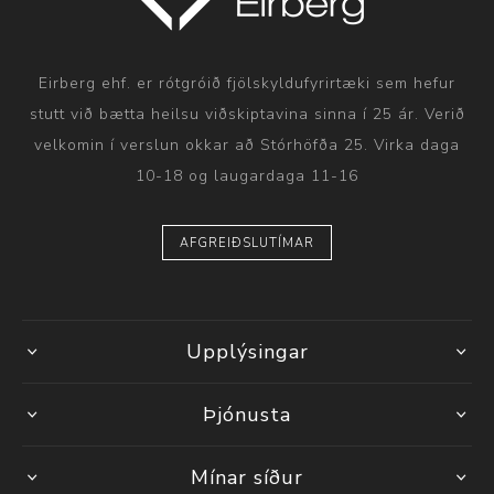
Eirberg ehf. er rótgróið fjölskyldufyrirtæki sem hefur
stutt við bætta heilsu viðskiptavina sinna í 25 ár. Verið
velkomin í verslun okkar að Stórhöfða 25. Virka daga
10-18 og laugardaga 11-16
AFGREIÐSLUTÍMAR
Upplýsingar
Þjónusta
Mínar síður